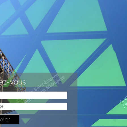
iez-vous
xion