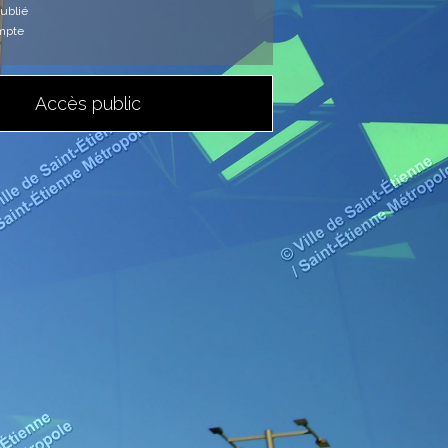
ublié
mpte
Accès public