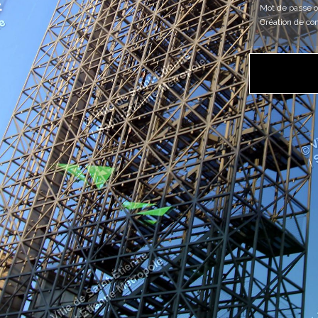
E
Mot de passe o
Création de co